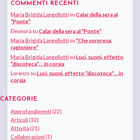
COMMENTI RECENTI
Maria Brigida Langellotti
su
Calar della sera al
“Ponte”
Eleonora
su
Calar della sera al “Ponte”
Maria Brigida Langellotti
su
“Che sorpresa,
ragioniere”
Maria Brigida Langellotti
su
Luci, suoni, effetto
“discoteca”… in corsia
Lorenzo
su
Luci, suoni, effetto “discoteca”… in
corsia
CATEGORIE
Approfondimenti
(22)
Articoli
(32)
Attività
(21)
Collaborazioni
(1)