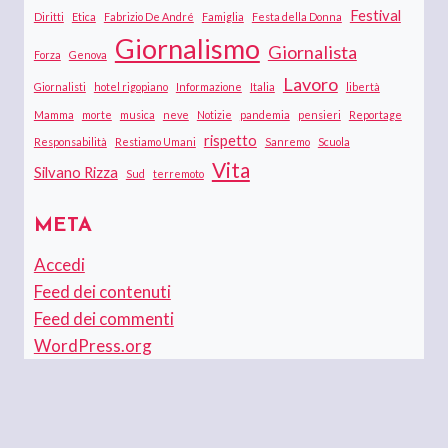
Festival
Diritti
Etica
Fabrizio De André
Famiglia
Festa della Donna
Giornalismo
Giornalista
Forza
Genova
Lavoro
Giornalisti
hotel rigopiano
Informazione
Italia
libertà
Mamma
morte
musica
neve
Notizie
pandemia
pensieri
Reportage
rispetto
Responsabilità
Restiamo Umani
Sanremo
Scuola
Vita
Silvano Rizza
Sud
terremoto
META
Accedi
Feed dei contenuti
Feed dei commenti
WordPress.org