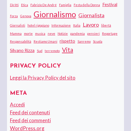
Festival
Diritti
Etica
Fabrizio De André
Famiglia
Festa della Donna
Giornalismo
Giornalista
Forza
Genova
Lavoro
Giornalisti
hotel rigopiano
Informazione
Italia
libertà
Mamma
morte
musica
neve
Notizie
pandemia
pensieri
Reportage
rispetto
Responsabilità
Restiamo Umani
Sanremo
Scuola
Vita
Silvano Rizza
Sud
terremoto
PRIVACY POLICY
Leggi la Privacy Policy del sito
META
Accedi
Feed dei contenuti
Feed dei commenti
WordPress.org