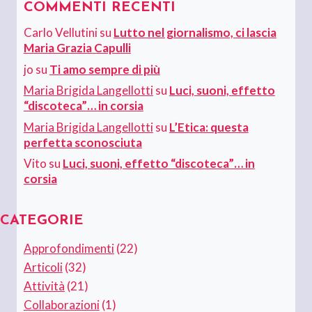
COMMENTI RECENTI
Carlo Vellutini
su
Lutto nel giornalismo, ci lascia
Maria Grazia Capulli
jo
su
Ti amo sempre di più
Maria Brigida Langellotti
su
Luci, suoni, effetto
“discoteca”… in corsia
Maria Brigida Langellotti
su
L’Etica: questa
perfetta sconosciuta
Vito
su
Luci, suoni, effetto “discoteca”… in
corsia
CATEGORIE
Approfondimenti
(22)
Articoli
(32)
Attività
(21)
Collaborazioni
(1)