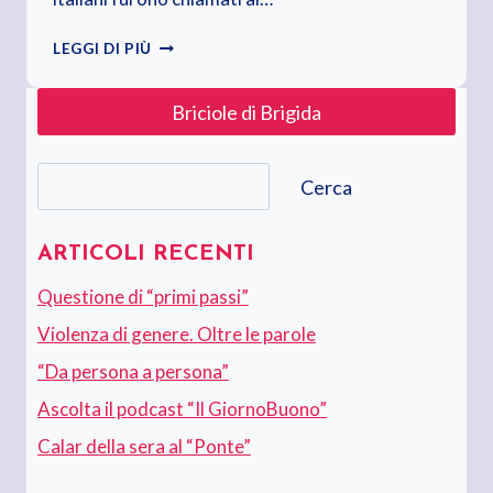
BUONA
LEGGI DI PIÙ
FESTA
DELLA
Briciole di Brigida
REPUBBLICA
Cerca
Cerca
ARTICOLI RECENTI
Questione di “primi passi”
Violenza di genere. Oltre le parole
“Da persona a persona”
Ascolta il podcast “Il GiornoBuono”
Calar della sera al “Ponte”