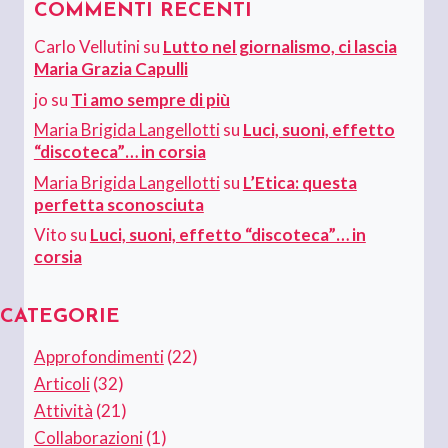
COMMENTI RECENTI
Carlo Vellutini
su
Lutto nel giornalismo, ci lascia
Maria Grazia Capulli
jo
su
Ti amo sempre di più
Maria Brigida Langellotti
su
Luci, suoni, effetto
“discoteca”… in corsia
Maria Brigida Langellotti
su
L’Etica: questa
perfetta sconosciuta
Vito
su
Luci, suoni, effetto “discoteca”… in
corsia
CATEGORIE
Approfondimenti
(22)
Articoli
(32)
Attività
(21)
Collaborazioni
(1)