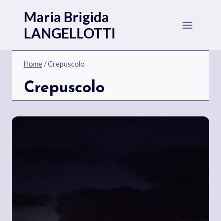
Salta
Maria Brigida
al
LANGELLOTTI
contenuto
Home
/
Crepuscolo
Crepuscolo