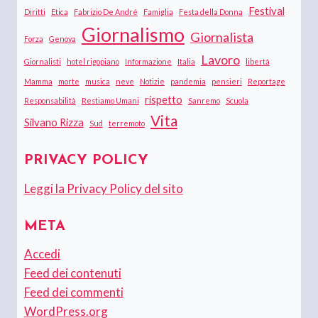
Festival
Diritti
Etica
Fabrizio De André
Famiglia
Festa della Donna
Giornalismo
Giornalista
Forza
Genova
Lavoro
Giornalisti
hotel rigopiano
Informazione
Italia
libertà
Mamma
morte
musica
neve
Notizie
pandemia
pensieri
Reportage
rispetto
Responsabilità
Restiamo Umani
Sanremo
Scuola
Vita
Silvano Rizza
Sud
terremoto
PRIVACY POLICY
Leggi la Privacy Policy del sito
META
Accedi
Feed dei contenuti
Feed dei commenti
WordPress.org