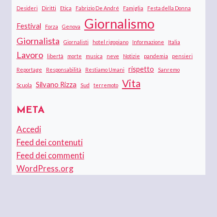
Desideri
Diritti
Etica
Fabrizio De André
Famiglia
Festa della Donna
Giornalismo
Festival
Forza
Genova
Giornalista
Giornalisti
hotel rigopiano
Informazione
Italia
Lavoro
libertà
morte
musica
neve
Notizie
pandemia
pensieri
rispetto
Reportage
Responsabilità
Restiamo Umani
Sanremo
Vita
Silvano Rizza
Scuola
Sud
terremoto
META
Accedi
Feed dei contenuti
Feed dei commenti
WordPress.org