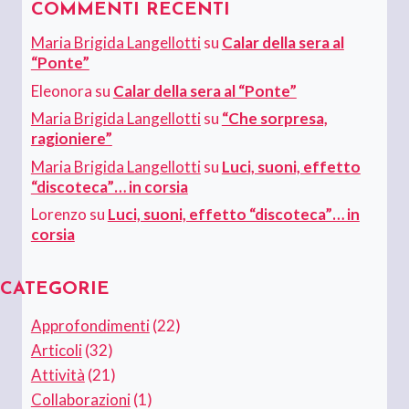
COMMENTI RECENTI
Maria Brigida Langellotti
su
Calar della sera al
“Ponte”
Eleonora
su
Calar della sera al “Ponte”
Maria Brigida Langellotti
su
“Che sorpresa,
ragioniere”
Maria Brigida Langellotti
su
Luci, suoni, effetto
“discoteca”… in corsia
Lorenzo
su
Luci, suoni, effetto “discoteca”… in
corsia
CATEGORIE
Approfondimenti
(22)
Articoli
(32)
Attività
(21)
Collaborazioni
(1)