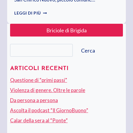
10
LEGGI DI PIÙ
APRILE
2020.
Briciole di Brigida
VENERDÌ
SANTO
Cerca
Cerca
ARTICOLI RECENTI
Questione di “primi passi”
Violenza di genere. Oltre le parole
Da persona a persona
Ascolta il podcast “Il GiornoBuono”
Calar della sera al “Ponte”