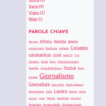
Varie
(4)
Video
(2)
Web
(1)
PAROLE CHIAVE
Affetto
Amicizia
amore
abruzzo
Coraggio
anniversario
Basilicata
contagio
coronavirus
covid
covid-19
crisi
Desideri
Diritti
Etica
Fabrizio De André
Festival
Famiglia
Festa della Donna
Forza
Giornalismo
Genova
Giornalista
Giornalisti
hotel rigopiano
Lavoro
Informazione
Italia
libertà
morte
musica
neve
Notizie
pandemia
pensieri
Reportage
Responsabilità
Restiamo Umani