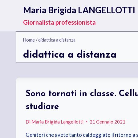
Salta
Maria Brigida LANGELLOTTI
al
contenuto
Giornalista professionista
Home
/
didattica a distanza
didattica a distanza
Sono tornati in classe. Cel
studiare
Di
Maria Brigida Langellotti
21 Gennaio 2021
Genitori che avete tanto caldeggiato il ritorno a s