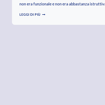
non era funzionale e non era abbastanza istruttiv
SONO
LEGGI DI PIÙ
TORNATI
IN
CLASSE.
CELLULARE
IN
MANO
E
POCA
VOGLIA
DI
STUDIARE