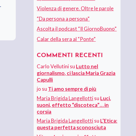
.
Violenza di genere. Oltre le parole
“Da persona a persona”
Ascolta il podcast “Il GiornoBuono”
Calar della sera al “Ponte”
COMMENTI RECENTI
Carlo Vellutini
su
Lutto nel
giornalismo, ci lascia Maria Grazia
Capulli
jo
su
Ti amo sempre di più
Maria Brigida Langellotti
su
Luci,
suoni, effetto “discoteca”… in
corsia
Maria Brigida Langellotti
su
L’Etica:
questa perfetta sconosciuta