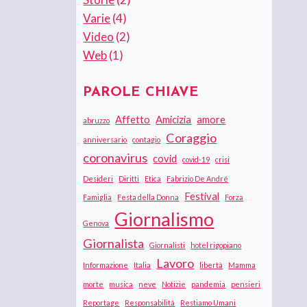
Varie
(4)
Video
(2)
Web
(1)
PAROLE CHIAVE
Affetto
Amicizia
amore
abruzzo
Coraggio
anniversario
contagio
coronavirus
covid
covid-19
crisi
Desideri
Diritti
Etica
Fabrizio De André
Festival
Famiglia
Festa della Donna
Forza
Giornalismo
Genova
Giornalista
Giornalisti
hotel rigopiano
Lavoro
Informazione
Italia
libertà
Mamma
morte
musica
neve
Notizie
pandemia
pensieri
Reportage
Responsabilità
Restiamo Umani