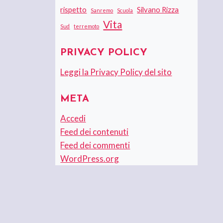
rispetto
Silvano Rizza
Sanremo
Scuola
Vita
Sud
terremoto
PRIVACY POLICY
Leggi la Privacy Policy del sito
META
Accedi
Feed dei contenuti
Feed dei commenti
WordPress.org