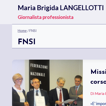
Salta
Maria Brigida LANGELLOTTI
al
contenuto
Giornalista professionista
Home
/
FNSI
FNSI
Missi
cors
Di
Maria 
«E’ impor