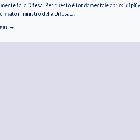
mente fa la Difesa. Per questo è fondamentale aprirsi di più»
ermato il ministro della Difesa,…
MISSIONI
 PIÙ
E
GIORNALISMO
IN
AREE
DI
CRISI:
CORSO
DIFESA-
FNSI