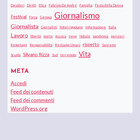
Desideri
Diritti
Etica
Fabrizio De André
Famiglia
Festa della Donna
Giornalismo
Festival
Forza
Genova
Giornalista
Giornalisti
hotel rigopiano
Informazione
Italia
Lavoro
libertà
morte
musica
neve
Notizie
pandemia
pensieri
rispetto
Reportage
Responsabilità
Restiamo Umani
Sanremo
Vita
Silvano Rizza
Scuola
Sud
terremoto
META
Accedi
Feed dei contenuti
Feed dei commenti
WordPress.org