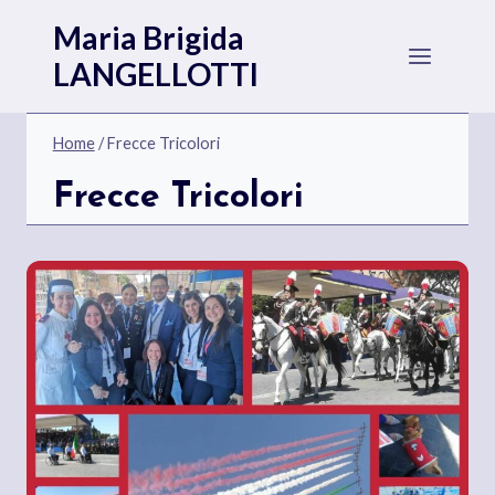
Salta
Maria Brigida
al
LANGELLOTTI
contenuto
Home
/
Frecce Tricolori
Frecce Tricolori