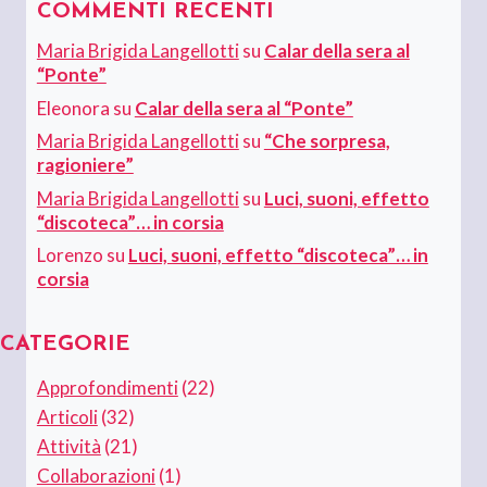
COMMENTI RECENTI
Maria Brigida Langellotti
su
Calar della sera al
“Ponte”
Eleonora
su
Calar della sera al “Ponte”
Maria Brigida Langellotti
su
“Che sorpresa,
ragioniere”
Maria Brigida Langellotti
su
Luci, suoni, effetto
“discoteca”… in corsia
Lorenzo
su
Luci, suoni, effetto “discoteca”… in
corsia
CATEGORIE
Approfondimenti
(22)
Articoli
(32)
Attività
(21)
Collaborazioni
(1)