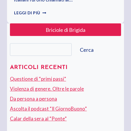
BUONA
LEGGI DI PIÙ
FESTA
DELLA
Briciole di Brigida
REPUBBLICA
Cerca
Cerca
ARTICOLI RECENTI
Questione di “primi passi”
Violenza di genere. Oltre le parole
Da persona a persona
Ascolta il podcast “Il GiornoBuono”
Calar della sera al “Ponte”