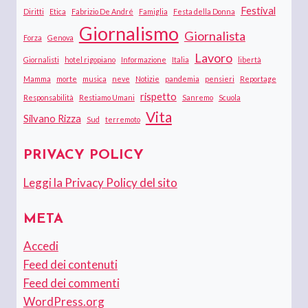
Festival
Diritti
Etica
Fabrizio De André
Famiglia
Festa della Donna
Giornalismo
Giornalista
Forza
Genova
Lavoro
Giornalisti
hotel rigopiano
Informazione
Italia
libertà
Mamma
morte
musica
neve
Notizie
pandemia
pensieri
Reportage
rispetto
Responsabilità
Restiamo Umani
Sanremo
Scuola
Vita
Silvano Rizza
Sud
terremoto
PRIVACY POLICY
Leggi la Privacy Policy del sito
META
Accedi
Feed dei contenuti
Feed dei commenti
WordPress.org