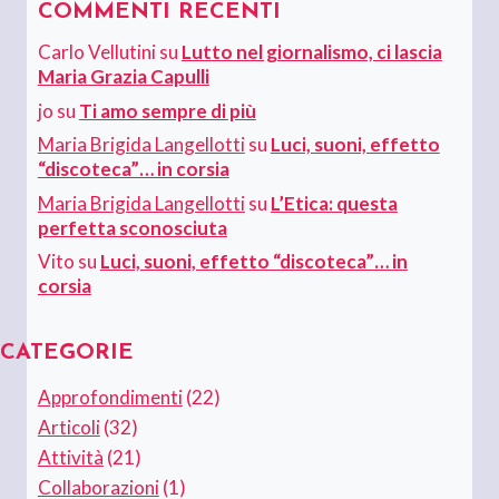
COMMENTI RECENTI
Carlo Vellutini
su
Lutto nel giornalismo, ci lascia
Maria Grazia Capulli
jo
su
Ti amo sempre di più
Maria Brigida Langellotti
su
Luci, suoni, effetto
“discoteca”… in corsia
Maria Brigida Langellotti
su
L’Etica: questa
perfetta sconosciuta
Vito
su
Luci, suoni, effetto “discoteca”… in
corsia
CATEGORIE
Approfondimenti
(22)
Articoli
(32)
Attività
(21)
Collaborazioni
(1)