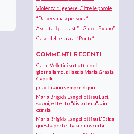
Violenza di genere. Oltre le parole
“Da persona a persona”
Ascolta il podcast “Il GiornoBuono”
Calar della sera al “Ponte”
COMMENTI RECENTI
Carlo Vellutini
su
Lutto nel
giornalismo, ci lascia Maria Grazia
Capulli
jo
su
Ti amo sempre di più
Maria Brigida Langellotti
su
Luci,
suoni, effetto “discoteca”… in
corsia
Maria Brigida Langellotti
su
L’Etica:
questa perfetta sconosciuta