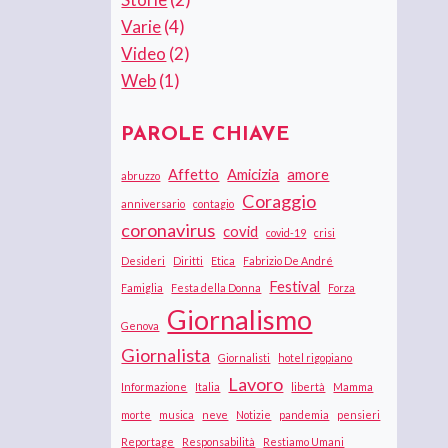
Varie
(4)
Video
(2)
Web
(1)
PAROLE CHIAVE
Affetto
Amicizia
amore
abruzzo
Coraggio
anniversario
contagio
coronavirus
covid
covid-19
crisi
Desideri
Diritti
Etica
Fabrizio De André
Festival
Famiglia
Festa della Donna
Forza
Giornalismo
Genova
Giornalista
Giornalisti
hotel rigopiano
Lavoro
Informazione
Italia
libertà
Mamma
morte
musica
neve
Notizie
pandemia
pensieri
Reportage
Responsabilità
Restiamo Umani