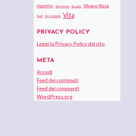
rispetto
Silvano Rizza
Sanremo
Scuola
Vita
Sud
terremoto
PRIVACY POLICY
Leggi la Privacy Policy del sito
META
Accedi
Feed dei contenuti
Feed dei commenti
WordPress.org