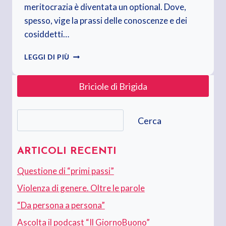
meritocrazia è diventata un optional. Dove,
spesso, vige la prassi delle conoscenze e dei
cosiddetti…
VOLEVO
LEGGI DI PIÙ
CAMBIARE
IL
Briciole di Brigida
MONDO,
POI
SONO
Cerca
ARRIVATI
Cerca
I
PIÙ
BRAVI
ARTICOLI RECENTI
Questione di “primi passi”
Violenza di genere. Oltre le parole
“Da persona a persona”
Ascolta il podcast “Il GiornoBuono”