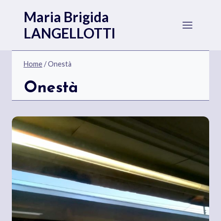
Salta
Maria Brigida
al
LANGELLOTTI
contenuto
Home
/
Onestà
Onestà