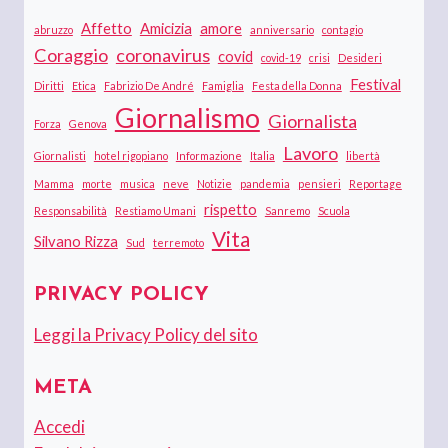
Affetto
Amicizia
amore
abruzzo
anniversario
contagio
Coraggio
coronavirus
covid
covid-19
crisi
Desideri
Festival
Diritti
Etica
Fabrizio De André
Famiglia
Festa della Donna
Giornalismo
Giornalista
Forza
Genova
Lavoro
Giornalisti
hotel rigopiano
Informazione
Italia
libertà
Mamma
morte
musica
neve
Notizie
pandemia
pensieri
Reportage
rispetto
Responsabilità
Restiamo Umani
Sanremo
Scuola
Vita
Silvano Rizza
Sud
terremoto
PRIVACY POLICY
Leggi la Privacy Policy del sito
META
Accedi