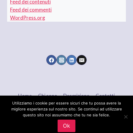
Feed dei contenuti
Feed dei commenti
WordPress.org
Home
Chi sono
Descrizione
Contatti
Utilizziamo i cookie per essere sicuri che tu possa avere la
migliore esperienza sul nostro sito. Se continui ad utilizzare
questo sito noi assumiamo che tu ne sia felice.
© 2026 Maria Brigida LANGELLOTTI - Tema
Ok
WordPress di
Kadence WP