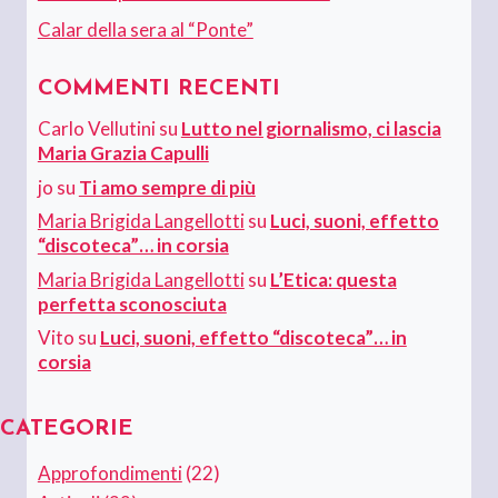
Calar della sera al “Ponte”
COMMENTI RECENTI
Carlo Vellutini
su
Lutto nel giornalismo, ci lascia
Maria Grazia Capulli
jo
su
Ti amo sempre di più
Maria Brigida Langellotti
su
Luci, suoni, effetto
“discoteca”… in corsia
Maria Brigida Langellotti
su
L’Etica: questa
perfetta sconosciuta
Vito
su
Luci, suoni, effetto “discoteca”… in
corsia
CATEGORIE
Approfondimenti
(22)