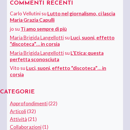
COMMENTI RECENTI
Carlo Vellutini
su
Lutto nel giornalismo, ci lascia
Maria Grazia Capulli
jo
su
Ti amo sempre di più
Maria Brigida Langellotti
su
Luci, suoni, effetto
“discoteca”… in corsia
Maria Brigida Langellotti
su
L’Etica: questa
perfetta sconosciuta
Vito
su
Luci, suoni, effetto “discoteca”… in
corsia
CATEGORIE
Approfondimenti
(22)
Articoli
(32)
Attività
(21)
Collaborazioni
(1)