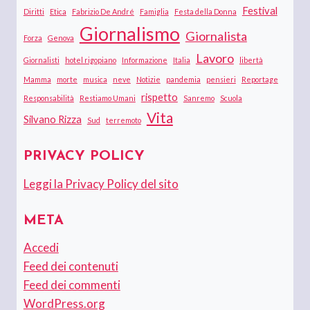
Festival
Diritti
Etica
Fabrizio De André
Famiglia
Festa della Donna
Giornalismo
Giornalista
Forza
Genova
Lavoro
Giornalisti
hotel rigopiano
Informazione
Italia
libertà
Mamma
morte
musica
neve
Notizie
pandemia
pensieri
Reportage
rispetto
Responsabilità
Restiamo Umani
Sanremo
Scuola
Vita
Silvano Rizza
Sud
terremoto
PRIVACY POLICY
Leggi la Privacy Policy del sito
META
Accedi
Feed dei contenuti
Feed dei commenti
WordPress.org