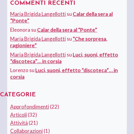
COMMENTI RECENTI
Maria Brigida Langellotti
su
Calar della sera al
“Ponte”
Eleonora
su
Calar della sera al “Ponte”
Maria Brigida Langellotti
su
“Che sorpresa,
ragioniere”
Maria Brigida Langellotti
su
Luci, suoni, effetto
“discoteca”… in corsia
Lorenzo
su
Luci, suoni, effetto “discoteca”… in
corsia
CATEGORIE
Approfondimenti
(22)
Articoli
(32)
Attività
(21)
Collaborazioni
(1)