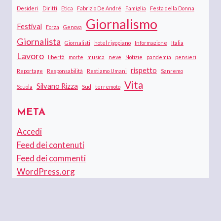
Desideri
Diritti
Etica
Fabrizio De André
Famiglia
Festa della Donna
Giornalismo
Festival
Forza
Genova
Giornalista
Giornalisti
hotel rigopiano
Informazione
Italia
Lavoro
libertà
morte
musica
neve
Notizie
pandemia
pensieri
rispetto
Reportage
Responsabilità
Restiamo Umani
Sanremo
Vita
Silvano Rizza
Scuola
Sud
terremoto
META
Accedi
Feed dei contenuti
Feed dei commenti
WordPress.org