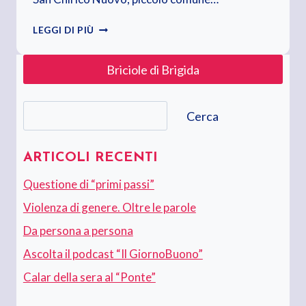
10
LEGGI DI PIÙ
APRILE
2020.
Briciole di Brigida
VENERDÌ
SANTO
Cerca
Cerca
ARTICOLI RECENTI
Questione di “primi passi”
Violenza di genere. Oltre le parole
Da persona a persona
Ascolta il podcast “Il GiornoBuono”
Calar della sera al “Ponte”