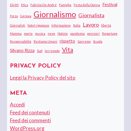
Festival
Diritti
Etica
Fabrizio De André
Famiglia
Festa della Donna
Giornalismo
Giornalista
Forza
Genova
Lavoro
Giornalisti
hotel rigopiano
Informazione
Italia
libertà
Mamma
morte
musica
neve
Notizie
pandemia
pensieri
Reportage
rispetto
Responsabilità
Restiamo Umani
Sanremo
Scuola
Vita
Silvano Rizza
Sud
terremoto
PRIVACY POLICY
Leggi la Privacy Policy del sito
META
Accedi
Feed dei contenuti
Feed dei commenti
WordPress.org