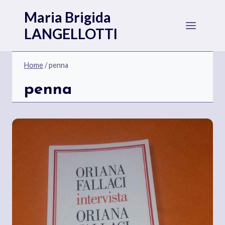
Salta
Maria Brigida
al
LANGELLOTTI
contenuto
Home
/
penna
penna