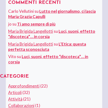
COMMENTI RECENTI
Carlo Vellutini
su
Lutto nel giornalismo, ci lascia
Maria Grazia Capulli
jo
su
Ti amo sempre di più
Maria Brigida Langellotti
su
Luci, suoni, effetto
“discoteca”… in corsia
Maria Brigida Langellotti
su
L’Etica: questa
perfetta sconosciuta
Vito
su
Luci, suoni, effetto “discoteca”… in
corsia
CATEGORIE
Approfondimenti
(22)
Articoli
(32)
Attività
(21)
Collaborazioni
(1)