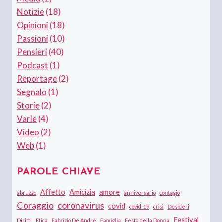
Notizie
(18)
Opinioni
(18)
Passioni
(10)
Pensieri
(40)
Podcast
(1)
Reportage
(2)
Segnalo
(1)
Storie
(2)
Varie
(4)
Video
(2)
Web
(1)
PAROLE CHIAVE
Affetto
Amicizia
amore
abruzzo
anniversario
contagio
Coraggio
coronavirus
covid
covid-19
crisi
Desideri
Festival
Diritti
Etica
Fabrizio De André
Famiglia
Festa della Donna