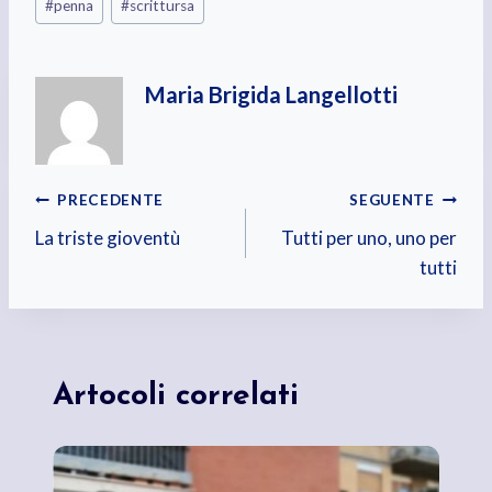
#
penna
#
scrittursa
Maria Brigida Langellotti
Navigazione
PRECEDENTE
SEGUENTE
La triste gioventù
Tutti per uno, uno per
articoli
tutti
Artocoli correlati