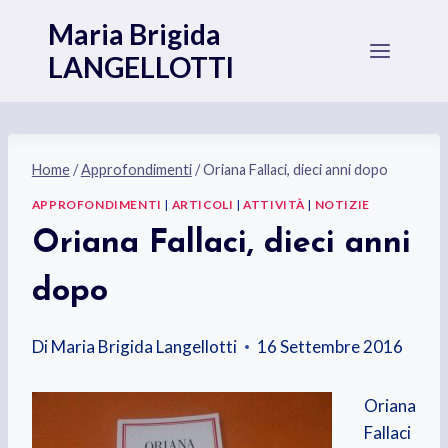
Salta
Maria Brigida
al
LANGELLOTTI
contenuto
Home
/
Approfondimenti
/
Oriana Fallaci, dieci anni dopo
APPROFONDIMENTI
|
ARTICOLI
|
ATTIVITÀ
|
NOTIZIE
Oriana Fallaci, dieci anni
dopo
Di
Maria Brigida Langellotti
16 Settembre 2016
Oriana
Fallaci