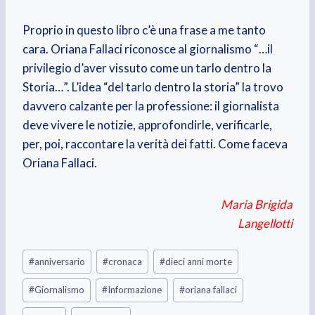
Proprio in questo libro c’è una frase a me tanto
cara. Oriana Fallaci riconosce al giornalismo “…il
privilegio d’aver vissuto come un tarlo dentro la
Storia…”. L’idea “del tarlo dentro la storia” la trovo
davvero calzante per la professione: il giornalista
deve vivere le notizie, approfondirle, verificarle,
per, poi, raccontare la verità dei fatti. Come faceva
Oriana Fallaci.
Maria Brigida
Langellotti
Tag
#
anniversario
#
cronaca
#
dieci anni morte
articolo:
#
Giornalismo
#
Informazione
#
oriana fallaci