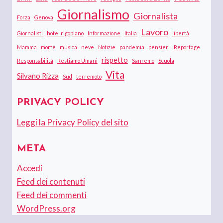
Giornalismo
Giornalista
Forza
Genova
Lavoro
Giornalisti
hotel rigopiano
Informazione
Italia
libertà
Mamma
morte
musica
neve
Notizie
pandemia
pensieri
Reportage
rispetto
Responsabilità
Restiamo Umani
Sanremo
Scuola
Vita
Silvano Rizza
Sud
terremoto
PRIVACY POLICY
Leggi la Privacy Policy del sito
META
Accedi
Feed dei contenuti
Feed dei commenti
WordPress.org