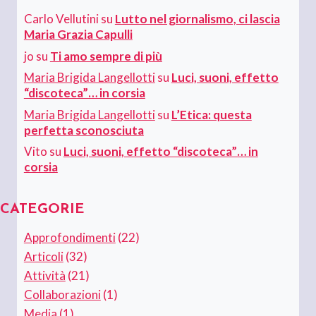
Carlo Vellutini
su
Lutto nel giornalismo, ci lascia
Maria Grazia Capulli
jo
su
Ti amo sempre di più
Maria Brigida Langellotti
su
Luci, suoni, effetto
“discoteca”… in corsia
Maria Brigida Langellotti
su
L’Etica: questa
perfetta sconosciuta
Vito
su
Luci, suoni, effetto “discoteca”… in
corsia
CATEGORIE
Approfondimenti
(22)
Articoli
(32)
Attività
(21)
Collaborazioni
(1)
Media
(1)