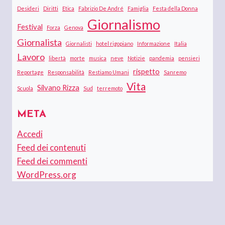
Desideri
Diritti
Etica
Fabrizio De André
Famiglia
Festa della Donna
Giornalismo
Festival
Forza
Genova
Giornalista
Giornalisti
hotel rigopiano
Informazione
Italia
Lavoro
libertà
morte
musica
neve
Notizie
pandemia
pensieri
rispetto
Reportage
Responsabilità
Restiamo Umani
Sanremo
Vita
Silvano Rizza
Scuola
Sud
terremoto
META
Accedi
Feed dei contenuti
Feed dei commenti
WordPress.org