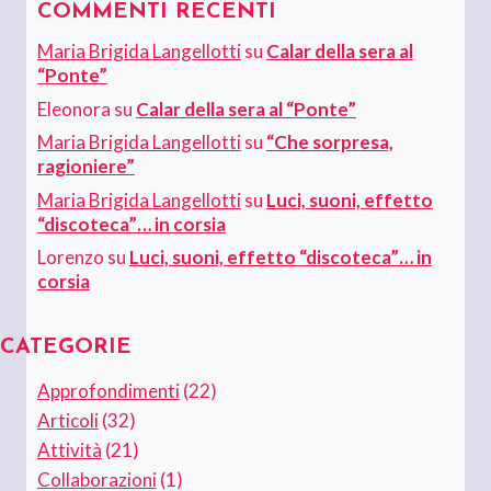
COMMENTI RECENTI
Maria Brigida Langellotti
su
Calar della sera al
“Ponte”
Eleonora
su
Calar della sera al “Ponte”
Maria Brigida Langellotti
su
“Che sorpresa,
ragioniere”
Maria Brigida Langellotti
su
Luci, suoni, effetto
“discoteca”… in corsia
Lorenzo
su
Luci, suoni, effetto “discoteca”… in
corsia
CATEGORIE
Approfondimenti
(22)
Articoli
(32)
Attività
(21)
Collaborazioni
(1)