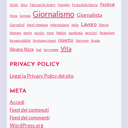
Festival
Diritti
Etica
Fabrizio De André
Famiglia
Festa della Donna
Giornalismo
Giornalista
Forza
Genova
Lavoro
Giornalisti
hotel rigopiano
Informazione
Italia
libertà
Mamma
morte
musica
neve
Notizie
pandemia
pensieri
Reportage
rispetto
Responsabilità
Restiamo Umani
Sanremo
Scuola
Vita
Silvano Rizza
Sud
terremoto
PRIVACY POLICY
Leggi la Privacy Policy del sito
META
Accedi
Feed dei contenuti
Feed dei commenti
WordPress.org