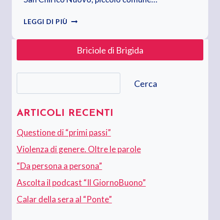
10
LEGGI DI PIÙ
APRILE
2020.
Briciole di Brigida
VENERDÌ
SANTO
Cerca
Cerca
ARTICOLI RECENTI
Questione di “primi passi”
Violenza di genere. Oltre le parole
“Da persona a persona”
Ascolta il podcast “Il GiornoBuono”
Calar della sera al “Ponte”