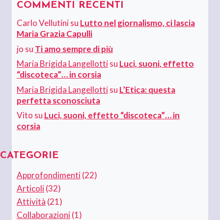
COMMENTI RECENTI
Carlo Vellutini
su
Lutto nel giornalismo, ci lascia
Maria Grazia Capulli
jo
su
Ti amo sempre di più
Maria Brigida Langellotti
su
Luci, suoni, effetto
“discoteca”… in corsia
Maria Brigida Langellotti
su
L’Etica: questa
perfetta sconosciuta
Vito
su
Luci, suoni, effetto “discoteca”… in
corsia
CATEGORIE
Approfondimenti
(22)
Articoli
(32)
Attività
(21)
Collaborazioni
(1)