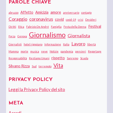
PAROLE CHIAVE
Affetto
Amicizia
amore
abruzzo
anniversario
contagio
Coraggio
coronavirus
covid
covid-19
crisi
Desideri
Festival
Diritti
Etica
Fabrizio De André
Famiglia
Festa della Donna
Giornalismo
Giornalista
Forza
Genova
Lavoro
Giornalisti
hotel rigopiano
Informazione
Italia
libertà
Mamma
morte
musica
neve
Notizie
pandemia
pensieri
Reportage
rispetto
Responsabilità
Restiamo Umani
Sanremo
Scuola
Vita
Silvano Rizza
Sud
terremoto
PRIVACY POLICY
Leggi la Privacy Policy del sito
META
Accedi