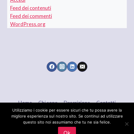
Feed dei contenuti
Feed dei commenti
WordPress.org
Home
Chi sono
Descrizione
Contatti
Utilizziamo i cookie per essere sicuri che tu possa avere la
migliore esperienza sul nostro sito. Se continui ad utilizzare
questo sito noi assumiamo che tu ne sia felice.
© 2026 Maria Brigida LANGELLOTTI - Tema
Ok
WordPress di
Kadence WP