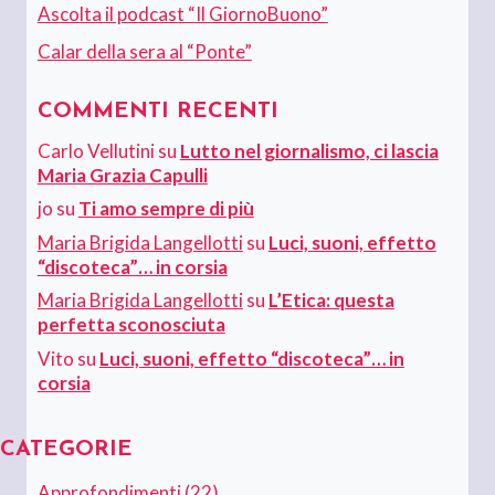
Ascolta il podcast “Il GiornoBuono”
Calar della sera al “Ponte”
COMMENTI RECENTI
Carlo Vellutini
su
Lutto nel giornalismo, ci lascia
Maria Grazia Capulli
jo
su
Ti amo sempre di più
Maria Brigida Langellotti
su
Luci, suoni, effetto
“discoteca”… in corsia
Maria Brigida Langellotti
su
L’Etica: questa
perfetta sconosciuta
Vito
su
Luci, suoni, effetto “discoteca”… in
corsia
CATEGORIE
Approfondimenti
(22)