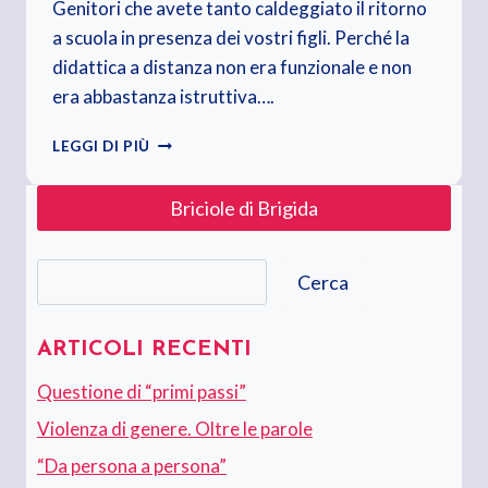
Genitori che avete tanto caldeggiato il ritorno
a scuola in presenza dei vostri figli. Perché la
didattica a distanza non era funzionale e non
era abbastanza istruttiva….
SONO
LEGGI DI PIÙ
TORNATI
IN
Briciole di Brigida
CLASSE.
CELLULARE
IN
Cerca
MANO
Cerca
E
POCA
VOGLIA
ARTICOLI RECENTI
DI
Questione di “primi passi”
STUDIARE
Violenza di genere. Oltre le parole
“Da persona a persona”