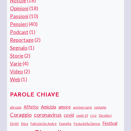
Notizie
(18)
Opinioni
(18)
Passioni
(10)
Pensieri
(40)
Podcast
(1)
Reportage
(2)
Segnalo
(1)
Storie
(2)
Varie
(4)
Video
(2)
Web
(1)
PAROLE CHIAVE
Affetto
Amicizia
amore
abruzzo
anniversario
contagio
Coraggio
coronavirus
covid
covid-19
crisi
Desideri
Festival
Diritti
Etica
Fabrizio De André
Famiglia
Festa della Donna