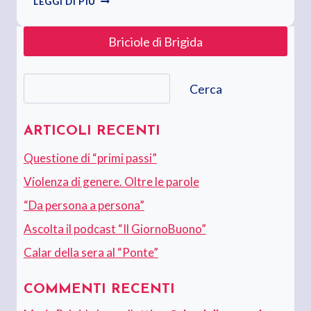
LEGGI DI PIÙ
MIA
FESTA
Briciole di Brigida
DELLA
DONNA
Cerca
Cerca
ARTICOLI RECENTI
Questione di “primi passi”
Violenza di genere. Oltre le parole
“Da persona a persona”
Ascolta il podcast “Il GiornoBuono”
Calar della sera al “Ponte”
COMMENTI RECENTI