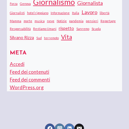
Giornalismo
Giornalista
Forza
Genova
Lavoro
Giornalisti
hotel rigopiano
Informazione
Italia
libertà
Mamma
morte
musica
neve
Notizie
pandemia
pensieri
Reportage
rispetto
Responsabilità
Restiamo Umani
Sanremo
Scuola
Vita
Silvano Rizza
Sud
terremoto
META
Accedi
Feed dei contenuti
Feed dei commenti
WordPress.org