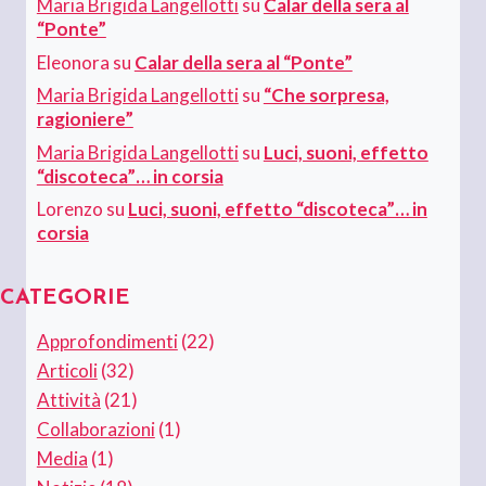
Maria Brigida Langellotti
su
Calar della sera al
“Ponte”
Eleonora
su
Calar della sera al “Ponte”
Maria Brigida Langellotti
su
“Che sorpresa,
ragioniere”
Maria Brigida Langellotti
su
Luci, suoni, effetto
“discoteca”… in corsia
Lorenzo
su
Luci, suoni, effetto “discoteca”… in
corsia
CATEGORIE
Approfondimenti
(22)
Articoli
(32)
Attività
(21)
Collaborazioni
(1)
Media
(1)