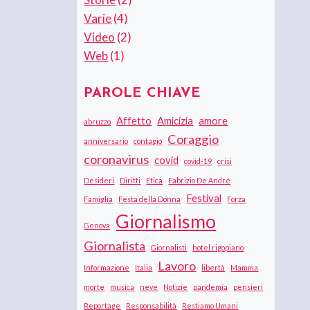
Varie
(4)
Video
(2)
Web
(1)
PAROLE CHIAVE
Affetto
Amicizia
amore
abruzzo
Coraggio
anniversario
contagio
coronavirus
covid
covid-19
crisi
Desideri
Diritti
Etica
Fabrizio De André
Festival
Famiglia
Festa della Donna
Forza
Giornalismo
Genova
Giornalista
Giornalisti
hotel rigopiano
Lavoro
Informazione
Italia
libertà
Mamma
morte
musica
neve
Notizie
pandemia
pensieri
Reportage
Responsabilità
Restiamo Umani