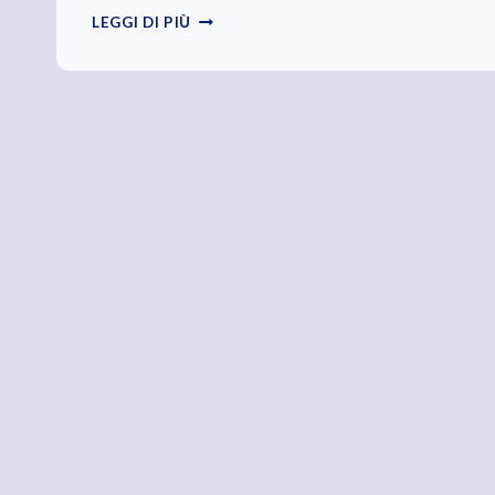
NA
LEGGI DI PIÙ
TAZZULELLA
E
CAFÈ