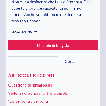
Non è una desinenza che fa la differenza. Che
attesta bravura e capacità. Di uomini e di
donne. Anche se solitamente le donne si
trovano a dover…
SIAMO
LEGGI DI PIÙ
CIÒ
CHE
Briciole di Brigida
SAPPIAMO
FARE,
NON
Cerca
COME
Cerca
CI
FACCIAMO
CHIAMARE
ARTICOLI RECENTI
Questione di “primi passi”
Violenza di genere. Oltre le parole
“Da persona a persona”