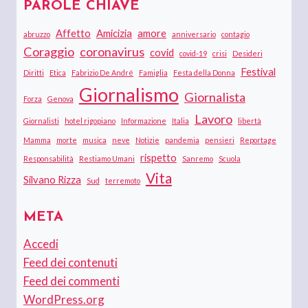
PAROLE CHIAVE
Affetto
Amicizia
amore
abruzzo
anniversario
contagio
Coraggio
coronavirus
covid
covid-19
crisi
Desideri
Festival
Diritti
Etica
Fabrizio De André
Famiglia
Festa della Donna
Giornalismo
Giornalista
Forza
Genova
Lavoro
Giornalisti
hotel rigopiano
Informazione
Italia
libertà
Mamma
morte
musica
neve
Notizie
pandemia
pensieri
Reportage
rispetto
Responsabilità
Restiamo Umani
Sanremo
Scuola
Vita
Silvano Rizza
Sud
terremoto
META
Accedi
Feed dei contenuti
Feed dei commenti
WordPress.org