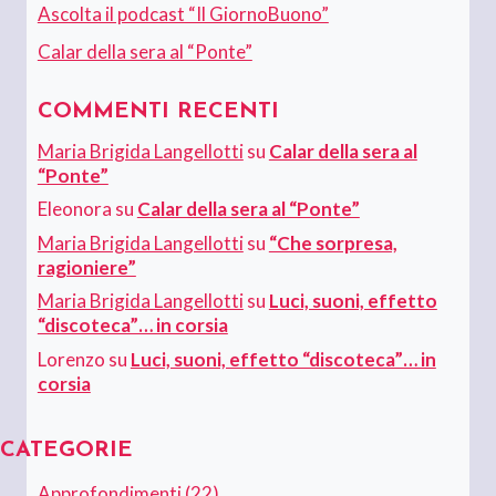
Ascolta il podcast “Il GiornoBuono”
Calar della sera al “Ponte”
COMMENTI RECENTI
Maria Brigida Langellotti
su
Calar della sera al
“Ponte”
Eleonora
su
Calar della sera al “Ponte”
Maria Brigida Langellotti
su
“Che sorpresa,
ragioniere”
Maria Brigida Langellotti
su
Luci, suoni, effetto
“discoteca”… in corsia
Lorenzo
su
Luci, suoni, effetto “discoteca”… in
corsia
CATEGORIE
Approfondimenti
(22)