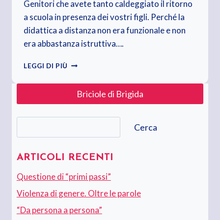
Genitori che avete tanto caldeggiato il ritorno
a scuola in presenza dei vostri figli. Perché la
didattica a distanza non era funzionale e non
era abbastanza istruttiva….
SONO
LEGGI DI PIÙ
TORNATI
IN
Briciole di Brigida
CLASSE.
CELLULARE
IN
Cerca
MANO
Cerca
E
POCA
VOGLIA
ARTICOLI RECENTI
DI
Questione di “primi passi”
STUDIARE
Violenza di genere. Oltre le parole
“Da persona a persona”