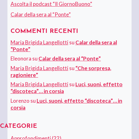
Ascolta il podcast “Il GiornoBuono”
Calar della sera al “Ponte”
COMMENTI RECENTI
Maria Brigida Langellotti
su
Calar della sera al
“Ponte”
Eleonora
su
Calar della sera al “Ponte”
Maria Brigida Langellotti
su
“Che sorpresa,
ragioniere”
Maria Brigida Langellotti
su
Luci, suoni, effetto
“discoteca”… in corsia
Lorenzo
su
Luci, suoni, effetto “discoteca”… in
corsia
CATEGORIE
Approfondimenti
(22)