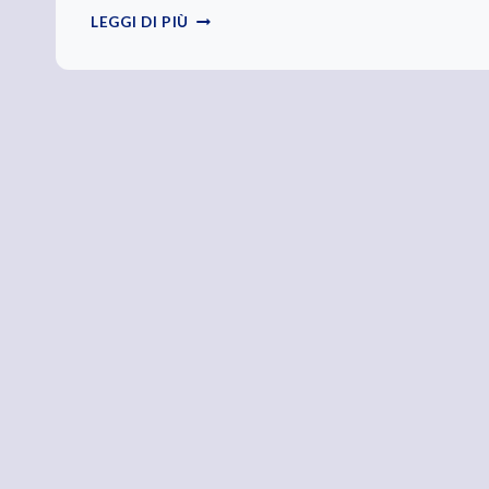
TUTTO
LEGGI DI PIÙ
L’UNIVERSO
OBBEDISCE
ALL’AMORE