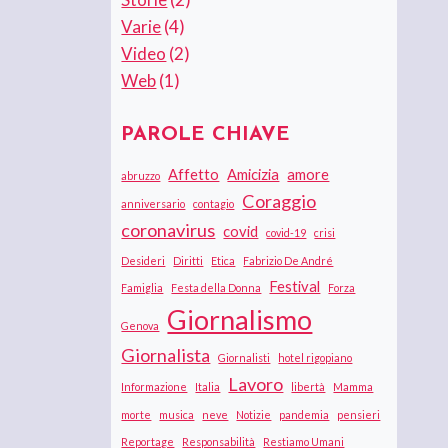
Varie
(4)
Video
(2)
Web
(1)
PAROLE CHIAVE
Affetto
Amicizia
amore
abruzzo
Coraggio
anniversario
contagio
coronavirus
covid
covid-19
crisi
Desideri
Diritti
Etica
Fabrizio De André
Festival
Famiglia
Festa della Donna
Forza
Giornalismo
Genova
Giornalista
Giornalisti
hotel rigopiano
Lavoro
Informazione
Italia
libertà
Mamma
morte
musica
neve
Notizie
pandemia
pensieri
Reportage
Responsabilità
Restiamo Umani