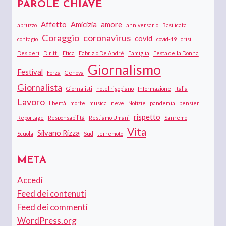
PAROLE CHIAVE
Affetto
Amicizia
amore
abruzzo
anniversario
Basilicata
Coraggio
coronavirus
covid
contagio
covid-19
crisi
Desideri
Diritti
Etica
Fabrizio De André
Famiglia
Festa della Donna
Giornalismo
Festival
Forza
Genova
Giornalista
Giornalisti
hotel rigopiano
Informazione
Italia
Lavoro
libertà
morte
musica
neve
Notizie
pandemia
pensieri
rispetto
Reportage
Responsabilità
Restiamo Umani
Sanremo
Vita
Silvano Rizza
Scuola
Sud
terremoto
META
Accedi
Feed dei contenuti
Feed dei commenti
WordPress.org