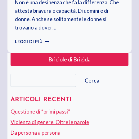
Non è una desinenza che fa la differenza. Che
attesta bravura e capacità. Di uomini e di
donne. Anche se solitamente le donne si
trovano a dover…
SIAMO
LEGGI DI PIÙ
CIÒ
CHE
Briciole di Brigida
SAPPIAMO
FARE,
NON
Cerca
COME
Cerca
CI
FACCIAMO
CHIAMARE
ARTICOLI RECENTI
Questione di “primi passi”
Violenza di genere. Oltre le parole
Da persona a persona