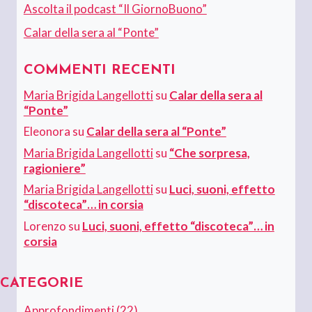
Ascolta il podcast “Il GiornoBuono”
Calar della sera al “Ponte”
COMMENTI RECENTI
Maria Brigida Langellotti
su
Calar della sera al
“Ponte”
Eleonora
su
Calar della sera al “Ponte”
Maria Brigida Langellotti
su
“Che sorpresa,
ragioniere”
Maria Brigida Langellotti
su
Luci, suoni, effetto
“discoteca”… in corsia
Lorenzo
su
Luci, suoni, effetto “discoteca”… in
corsia
CATEGORIE
Approfondimenti
(22)