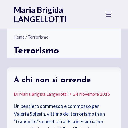
Salta
Maria Brigida
al
LANGELLOTTI
contenuto
Home
/
Terrorismo
Terrorismo
A chi non si arrende
Di
Maria Brigida Langellotti
24 Novembre 2015
Un pensiero sommesso e commosso per
Valeria Solesin, vittima del terrorismo in un
“tranquillo” venerdì sera. Era in Francia per