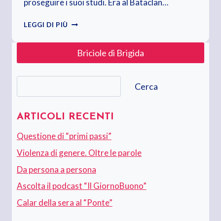
proseguire i suoi studi. Era al Bataclan…
A
LEGGI DI PIÙ
CHI
NON
Briciole di Brigida
SI
ARRENDE
Cerca
Cerca
ARTICOLI RECENTI
Questione di “primi passi”
Violenza di genere. Oltre le parole
Da persona a persona
Ascolta il podcast “Il GiornoBuono”
Calar della sera al “Ponte”