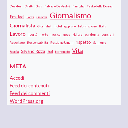
Desideri
Diritti
Etica
Fabrizio De André
Famiglia
Festa della Donna
Giornalismo
Festival
Forza
Genova
Giornalista
Giornalisti
hotel rigopiano
Informazione
Italia
Lavoro
libertà
morte
musica
neve
Notizie
pandemia
pensieri
rispetto
Reportage
Responsabilità
Restiamo Umani
Sanremo
Vita
Silvano Rizza
Scuola
Sud
terremoto
META
Accedi
Feed dei contenuti
Feed dei commenti
WordPress.org