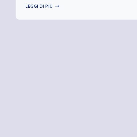
TUTTO
LEGGI DI PIÙ
L’UNIVERSO
OBBEDISCE
ALL’AMORE