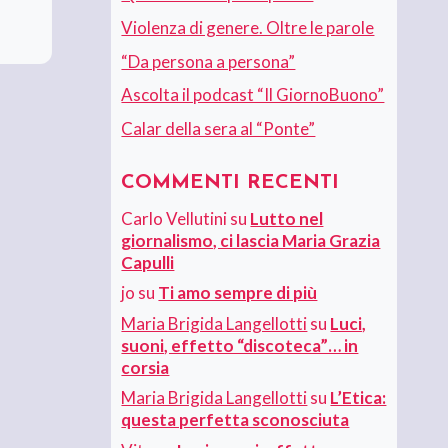
Violenza di genere. Oltre le parole
“Da persona a persona”
Ascolta il podcast “Il GiornoBuono”
Calar della sera al “Ponte”
COMMENTI RECENTI
Carlo Vellutini
su
Lutto nel
giornalismo, ci lascia Maria Grazia
Capulli
jo
su
Ti amo sempre di più
Maria Brigida Langellotti
su
Luci,
suoni, effetto “discoteca”… in
corsia
Maria Brigida Langellotti
su
L’Etica:
questa perfetta sconosciuta