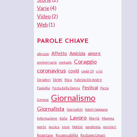
Varie
(4)
Video
(2)
Web
(1)
PAROLE CHIAVE
Affetto
Amicizia
amore
abruzzo
Coraggio
anniversario
contagio
coronavirus
covid
covid-19
crisi
Desideri
Diritti
Etica
Fabrizio De André
Festival
Famiglia
Festa della Donna
Forza
Giornalismo
Genova
Giornalista
Giornalisti
hotel rigopiano
Lavoro
Informazione
Italia
libertà
Mamma
morte
musica
neve
Notizie
pandemia
pensieri
Reportage
Responsabilità
Restiamo Umani