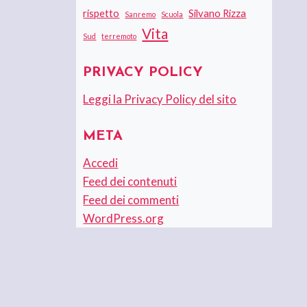
rispetto
Silvano Rizza
Sanremo
Scuola
Vita
Sud
terremoto
PRIVACY POLICY
Leggi la Privacy Policy del sito
META
Accedi
Feed dei contenuti
Feed dei commenti
WordPress.org