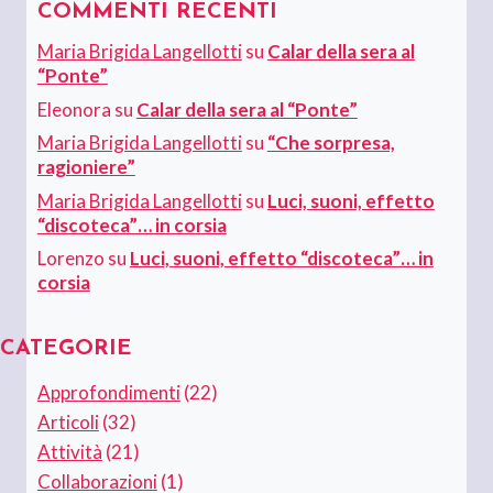
COMMENTI RECENTI
Maria Brigida Langellotti
su
Calar della sera al
“Ponte”
Eleonora
su
Calar della sera al “Ponte”
Maria Brigida Langellotti
su
“Che sorpresa,
ragioniere”
Maria Brigida Langellotti
su
Luci, suoni, effetto
“discoteca”… in corsia
Lorenzo
su
Luci, suoni, effetto “discoteca”… in
corsia
CATEGORIE
Approfondimenti
(22)
Articoli
(32)
Attività
(21)
Collaborazioni
(1)