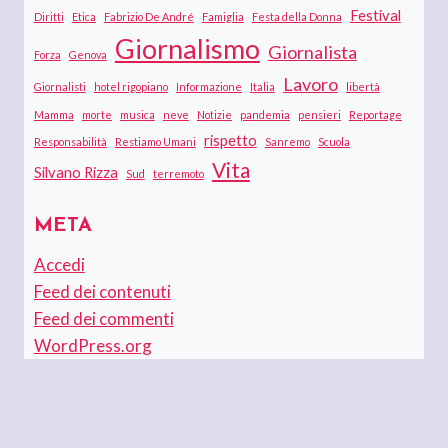
Festival
Diritti
Etica
Fabrizio De André
Famiglia
Festa della Donna
Giornalismo
Giornalista
Forza
Genova
Lavoro
Giornalisti
hotel rigopiano
Informazione
Italia
libertà
Mamma
morte
musica
neve
Notizie
pandemia
pensieri
Reportage
rispetto
Responsabilità
Restiamo Umani
Sanremo
Scuola
Vita
Silvano Rizza
Sud
terremoto
META
Accedi
Feed dei contenuti
Feed dei commenti
WordPress.org