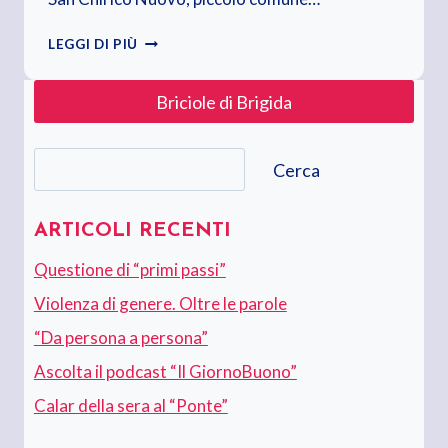
10
LEGGI DI PIÙ
APRILE
2020.
Briciole di Brigida
VENERDÌ
SANTO
Cerca
Cerca
ARTICOLI RECENTI
Questione di “primi passi”
Violenza di genere. Oltre le parole
“Da persona a persona”
Ascolta il podcast “Il GiornoBuono”
Calar della sera al “Ponte”