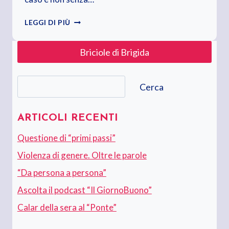
FABER,
LEGGI DI PIÙ
UN
APPLAUSO
Briciole di Brigida
SENZA
FINE
Cerca
Cerca
ARTICOLI RECENTI
Questione di “primi passi”
Violenza di genere. Oltre le parole
“Da persona a persona”
Ascolta il podcast “Il GiornoBuono”
Calar della sera al “Ponte”