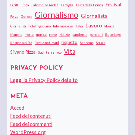
Festival
Diritti
Etica
Fabrizio De André
Famiglia
Festa della Donna
Giornalismo
Giornalista
Forza
Genova
Lavoro
Giornalisti
hotel rigopiano
Informazione
Italia
libertà
Mamma
morte
musica
neve
Notizie
pandemia
pensieri
Reportage
rispetto
Responsabilità
Restiamo Umani
Sanremo
Scuola
Vita
Silvano Rizza
Sud
terremoto
PRIVACY POLICY
Leggi la Privacy Policy del sito
META
Accedi
Feed dei contenuti
Feed dei commenti
WordPress.org