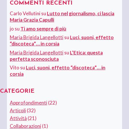
COMMENTI RECENTI
Carlo Vellutini
su
Lutto nel giornalismo, ci lascia
Maria Grazia Capulli
jo
su
Ti amo sempre di più
Maria Brigida Langellotti
su
Luci, suoni, effetto
“discoteca”… in corsia
Maria Brigida Langellotti
su
L’Etica: questa
perfetta sconosciuta
Vito
su
Luci, suoni, effetto “discoteca”… in
corsia
CATEGORIE
Approfondimenti
(22)
Articoli
(32)
Attività
(21)
Collaborazioni
(1)