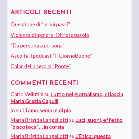
ARTICOLI RECENTI
Questione di “primi passi”
Violenza di genere. Oltre le parole
“Da persona a persona”
Ascolta il podcast “Il GiornoBuono”
Calar della sera al “Ponte”
COMMENTI RECENTI
Carlo Vellutini
su
Lutto nel giornalismo, ci lascia
Maria Grazia Capulli
jo
su
Ti amo sempre di più
Maria Brigida Langellotti
su
Luci, suoni, effetto
“discoteca”… in corsia
Maria Brigida Langellotti
su
L’Etica: questa