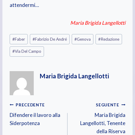
attendermi…
Maria Brigida Langellotti
Tag
#
Faber
#
Fabrizio De André
#
Genova
#
Redazione
articolo:
#
Via Del Campo
Maria Brigida Langellotti
Navigazione
PRECEDENTE
SEGUENTE
Difendere il lavoro alla
Maria Brigida
articoli
Siderpotenza
Langellotti, Tenente
della Riserva