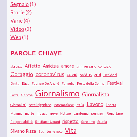
Segnalo
(1)
Storie
(2)
Varie
(4)
Video
(2)
Web
(1)
PAROLE CHIAVE
Affetto
Amicizia
amore
abruzzo
anniversario
contagio
Coraggio
coronavirus
covid
covid-19
crisi
Desideri
Festival
Diritti
Etica
Fabrizio De André
Famiglia
Festa della Donna
Giornalismo
Giornalista
Forza
Genova
Lavoro
Giornalisti
hotel rigopiano
Informazione
Italia
libertà
Mamma
morte
musica
neve
Notizie
pandemia
pensieri
Reportage
rispetto
Responsabilità
Restiamo Umani
Sanremo
Scuola
Vita
Silvano Rizza
Sud
terremoto