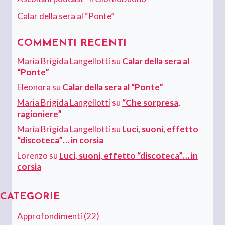
Calar della sera al “Ponte”
COMMENTI RECENTI
Maria Brigida Langellotti
su
Calar della sera al
“Ponte”
Eleonora
su
Calar della sera al “Ponte”
Maria Brigida Langellotti
su
“Che sorpresa,
ragioniere”
Maria Brigida Langellotti
su
Luci, suoni, effetto
“discoteca”… in corsia
Lorenzo
su
Luci, suoni, effetto “discoteca”… in
corsia
CATEGORIE
Approfondimenti
(22)