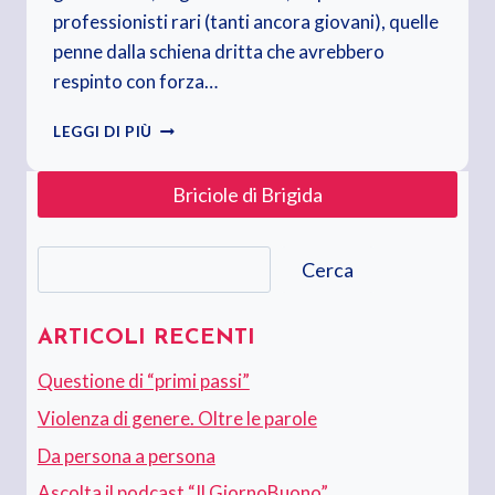
professionisti rari (tanti ancora giovani), quelle
penne dalla schiena dritta che avrebbero
respinto con forza…
PIÙ
LEGGI DI PIÙ
GIORNALISTI
E
Briciole di Brigida
MENO
DILETTANTI
Cerca
Cerca
ARTICOLI RECENTI
Questione di “primi passi”
Violenza di genere. Oltre le parole
Da persona a persona
Ascolta il podcast “Il GiornoBuono”