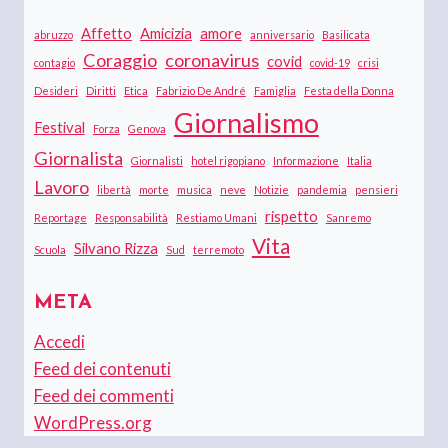
Affetto
Amicizia
amore
abruzzo
anniversario
Basilicata
Coraggio
coronavirus
covid
contagio
covid-19
crisi
Desideri
Diritti
Etica
Fabrizio De André
Famiglia
Festa della Donna
Giornalismo
Festival
Forza
Genova
Giornalista
Giornalisti
hotel rigopiano
Informazione
Italia
Lavoro
libertà
morte
musica
neve
Notizie
pandemia
pensieri
rispetto
Reportage
Responsabilità
Restiamo Umani
Sanremo
Vita
Silvano Rizza
Scuola
Sud
terremoto
META
Accedi
Feed dei contenuti
Feed dei commenti
WordPress.org