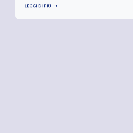
BUON
LEGGI DI PIÙ
VIAGGIO,
DJ
FABO