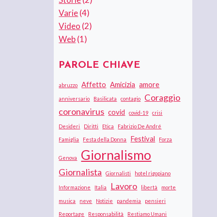
Varie
(4)
Video
(2)
Web
(1)
PAROLE CHIAVE
Affetto
Amicizia
amore
abruzzo
Coraggio
anniversario
Basilicata
contagio
coronavirus
covid
covid-19
crisi
Desideri
Diritti
Etica
Fabrizio De André
Festival
Famiglia
Festa della Donna
Forza
Giornalismo
Genova
Giornalista
Giornalisti
hotel rigopiano
Lavoro
Informazione
Italia
libertà
morte
musica
neve
Notizie
pandemia
pensieri
Reportage
Responsabilità
Restiamo Umani