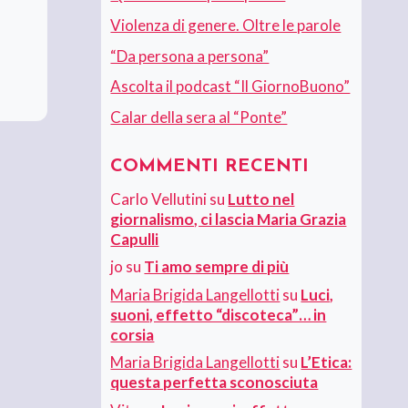
Violenza di genere. Oltre le parole
“Da persona a persona”
Ascolta il podcast “Il GiornoBuono”
Calar della sera al “Ponte”
COMMENTI RECENTI
Carlo Vellutini
su
Lutto nel
giornalismo, ci lascia Maria Grazia
Capulli
jo
su
Ti amo sempre di più
Maria Brigida Langellotti
su
Luci,
suoni, effetto “discoteca”… in
corsia
Maria Brigida Langellotti
su
L’Etica:
questa perfetta sconosciuta