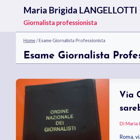
Salta
Maria Brigida LANGELLOTTI
al
contenuto
Giornalista professionista
Home
/
Esame Giornalista Professionista
Esame Giornalista Profes
Via C
sare
Di
Maria 
Roma, vi