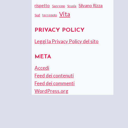
rispetto
Silvano Rizza
Sanremo
Scuola
Vita
Sud
terremoto
PRIVACY POLICY
Leggi la Privacy Policy del sito
META
Accedi
Feed dei contenuti
Feed dei commenti
WordPress.org