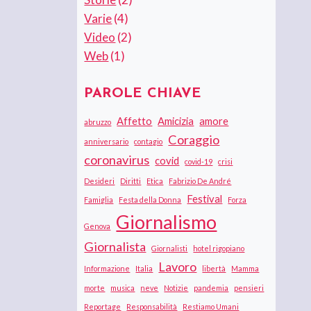
Varie
(4)
Video
(2)
Web
(1)
PAROLE CHIAVE
Affetto
Amicizia
amore
abruzzo
Coraggio
anniversario
contagio
coronavirus
covid
covid-19
crisi
Desideri
Diritti
Etica
Fabrizio De André
Festival
Famiglia
Festa della Donna
Forza
Giornalismo
Genova
Giornalista
Giornalisti
hotel rigopiano
Lavoro
Informazione
Italia
libertà
Mamma
morte
musica
neve
Notizie
pandemia
pensieri
Reportage
Responsabilità
Restiamo Umani