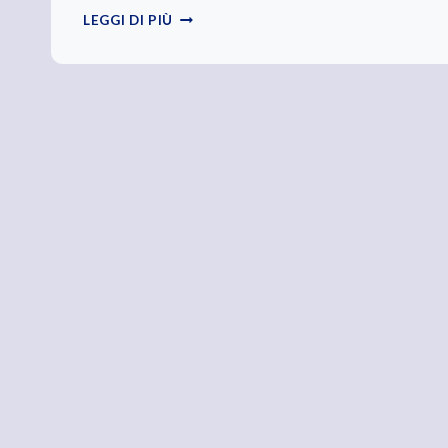
PIÙ
LEGGI DI PIÙ
GIORNALISTI
E
MENO
DILETTANTI