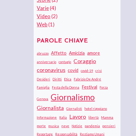
Varie
(4)
Video
(2)
Web
(1)
PAROLE CHIAVE
Affetto
Amicizia
amore
abruzzo
Coraggio
anniversario
contagio
coronavirus
covid
covid-19
crisi
Desideri
Diritti
Etica
Fabrizio De André
Festival
Famiglia
Festa della Donna
Forza
Giornalismo
Genova
Giornalista
Giornalisti
hotel rigopiano
Lavoro
Informazione
Italia
libertà
Mamma
morte
musica
neve
Notizie
pandemia
pensieri
Reportage
Responsabilità
Restiamo Umani