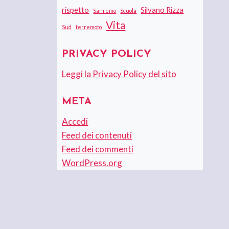
rispetto
Silvano Rizza
Sanremo
Scuola
Vita
Sud
terremoto
PRIVACY POLICY
Leggi la Privacy Policy del sito
META
Accedi
Feed dei contenuti
Feed dei commenti
WordPress.org