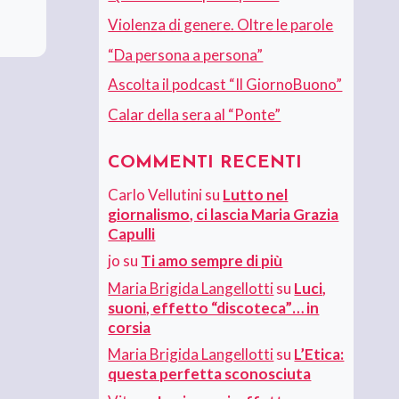
Violenza di genere. Oltre le parole
“Da persona a persona”
Ascolta il podcast “Il GiornoBuono”
Calar della sera al “Ponte”
COMMENTI RECENTI
Carlo Vellutini
su
Lutto nel
giornalismo, ci lascia Maria Grazia
Capulli
jo
su
Ti amo sempre di più
Maria Brigida Langellotti
su
Luci,
suoni, effetto “discoteca”… in
corsia
Maria Brigida Langellotti
su
L’Etica:
questa perfetta sconosciuta